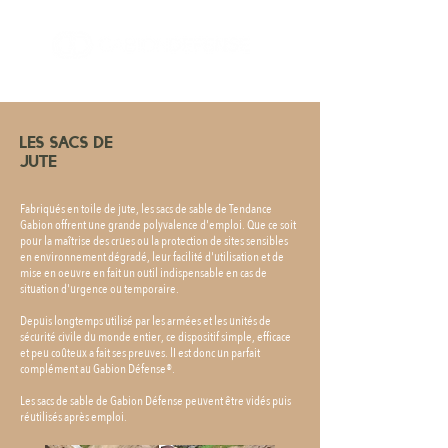
Les sacs de
jute
Fabriqués en toile de jute, les sacs de sable de Tendance
Gabion offrent une grande polyvalence d'emploi. Que ce soit
pour la maîtrise des crues ou la protection de sites sensibles
en environnement dégradé, leur facilité d'utilisation et de
mise en oeuvre en fait un outil indispensable en cas de
situation d'urgence ou temporaire.
Depuis longtemps utilisé par les armées et les unités de
sécurité civile du monde entier, ce dispositif simple, efficace
et peu coûteux a fait ses preuves. lI est donc un parfait
complément au Gabion Défense®.
Les sacs de sable de Gabion Défense peuvent être vidés puis
réutilisés après emploi.