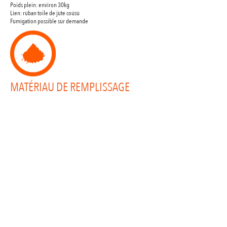
Poids plein: environ 30kg
Lien: ruban toile de jute cousu
Fumigation possible sur demande
MATÉRIAU DE REMPLISSAGE
Il est recommandé de remplir les sacs de sable de Gabion
Défense avec du sable fin afin d'optimiser leur performance.
Ils pourront néanmoins être remplis avec du "tout venant".
Les Gabions Défense offrent des solutions modulables et
robustes pour la protection de vos sites sensibles
en
milieu hostile.
Nos produits
Nos solutions
Nos garanties