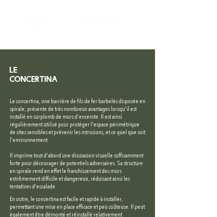
Le
concertina
Le concertina, une barrière de fils de fer barbelés disposée en
spirale, présente de très nombreux avantages lorsqu'il est
installé en surplomb de murs d'enceinte. Il est ainsi
régulièrement utilisé pour protéger l'espace périmétrique
de sites sensibles et prévenir les intrusions, et ce quel que soit
l'environnement.
Il imprime tout d'abord une dissuasion visuelle suffisamment
forte pour décourager de potentiels adversaires. Sa structure
en spirale rend en effet le franchissement des murs
extrêmement difficile et dangereux, réduisant ainsi les
tentatives d'escalade.
En outre, le concertina est facile et rapide à installer,
permettant une mise en place efficace et peu coûteuse. Il peut
également être démonté et réinstallé relativement