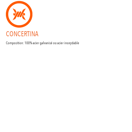
CONCERTINA
Composition: 100% acier galvanisé ou acier inoxydable
Diamètre: 40cm
Les Gabions Défense offrent des solutions modulables et
robustes pour la protection de vos sites sensibles
en
milieu hostile.
Nos produits
Nos solutions
Nos garanties
Nous contacter
Mentions légales