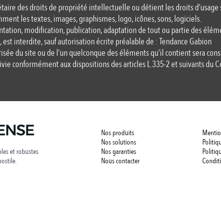
aire des droits de propriété intellectuelle ou détient les droits d’usage
amment les textes, images, graphismes, logo, icônes, sons, logiciels.
tation, modification, publication, adaptation de tout ou partie des éléme
 est interdite, sauf autorisation écrite préalable de : Tendance Gabion
risée du site ou de l’un quelconque des éléments qu’il contient sera co
ivie conformément aux dispositions des articles L.335-2 et suivants du 
Nos produits
Mentio
Nos solutions
Politiq
les et robustes
Nos garanties
Politiq
ostile.
Nous contacter
Conditi