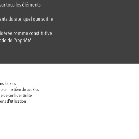
 sur tous les éléments
nts du site, quel que soit le
nsidérée comme constitutive
Code de Propriété
ns légales
ue en matière de cookies
ue de confidentialité
ons d'utilisation