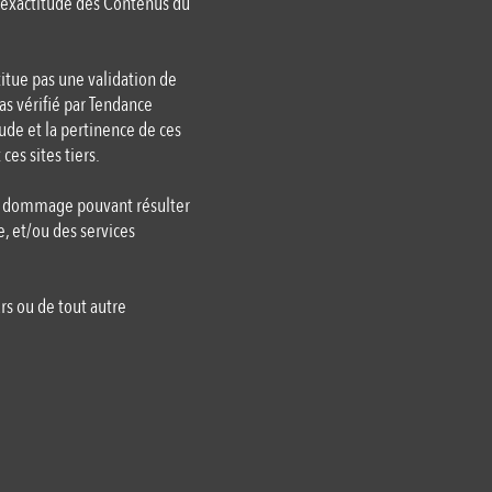
 l’exactitude des Contenus du
stitue pas une validation de
pas vérifié par Tendance
ude et la pertinence de ces
es sites tiers.
ut dommage pouvant résulter
e, et/ou des services
s ou de tout autre