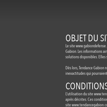
OBJET DU SI
Le site
www.gabiondefense
Gabion. Les informations ain
solutions disponibles. Elles 
Dès lors, Tendance Gabion 
inexactitudes qui pourraient
CONDITIONS
L’utilisation du site
www.ten
après décrites. Ces conditio
site
www.tendancegabion
.
c