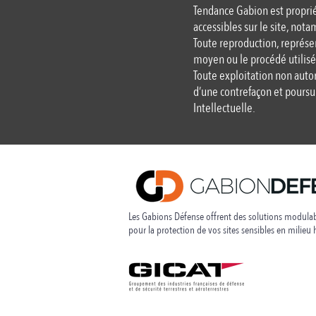
Tendance Gabion est propriét
accessibles sur le site, not
Toute reproduction, représen
moyen ou le procédé utilisé,
Toute exploitation non auto
d’une contrefaçon et poursu
Intellectuelle.
Les Gabions Défense offrent des solutions modulab
pour la protection de vos sites sensibles en
milieu h