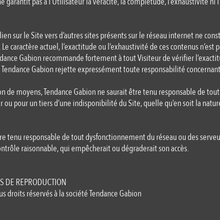
 garantit pas à l’Utilisateur la véracité, la complétude, l’exhaustivité ni
n lien sur le Site vers d’autres sites présents sur le réseau internet ne con
 Le caractère actuel, l’exactitude ou l’exhaustivité de ces contenus n’est 
dance Gabion recommande fortement à tout Visiteur de vérifier l’exactit
, Tendance Gabion rejette expressément toute responsabilité concernant c
ion de moyens, Tendance Gabion ne saurait être tenu responsable de to
r ou pour un tiers d’une indisponibilité du Site, quelle qu’en soit la natur
re tenu responsable de tout dysfonctionnement du réseau ou des serveur
trôle raisonnable, qui empêcherait ou dégraderait son accès.
TS DE REPRODUCTION
us droits réservés à la société Tendance Gabion